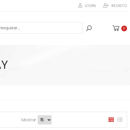
LOGIN
REGISTO
0
AY
Mostrar: