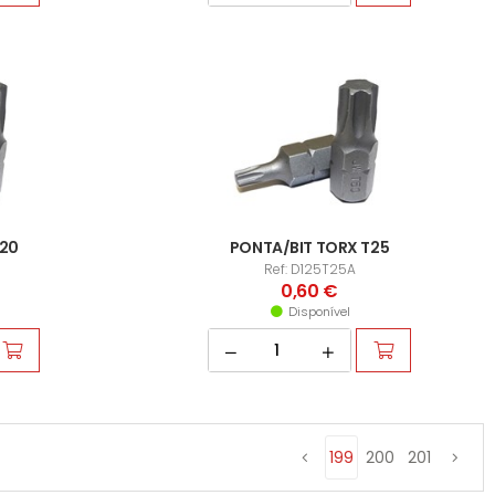
T20
PONTA/BIT TORX T25
Ref: D125T25A
0,60 €
Disponível
199
200
201