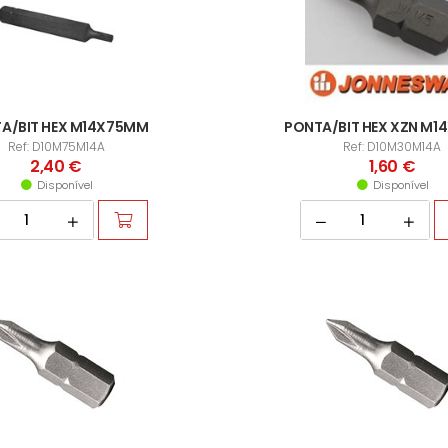
A/BIT HEX M14X75MM
PONTA/BIT HEX XZN M
Ref: D10M75M14A
Ref: D10M30M14A
2,40 €
1,60 €
Disponível
Disponível