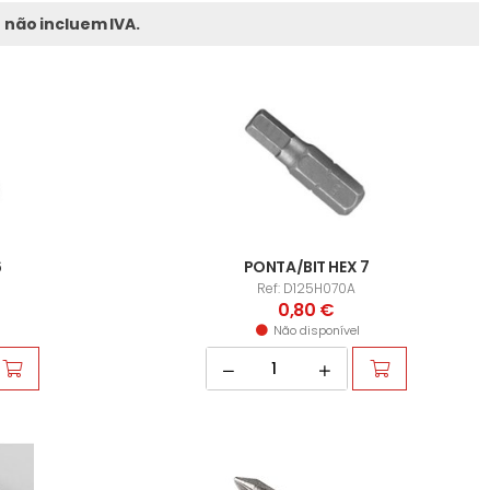
 não incluem IVA.
6
PONTA/BIT HEX 7
Ref: D125H070A
0,80 €
Não disponível