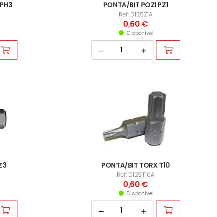
 PH3
PONTA/BIT POZI PZ1
Ref: D125Z1A
0,60 €
Disponível
Z3
PONTA/BIT TORX T10
Ref: D125T10A
0,60 €
Disponível