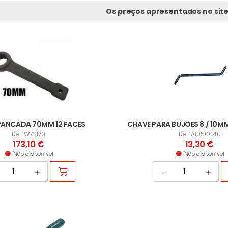
Os preços apresentados no site
PANCADA 70MM 12 FACES
Ref: W72170
Ref: AI050040
173,10 €
13,30 €
Não disponível
Não disponível