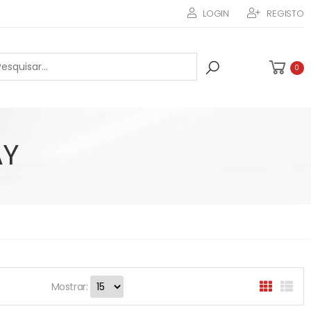
LOGIN
REGISTO
0
AY
Mostrar: