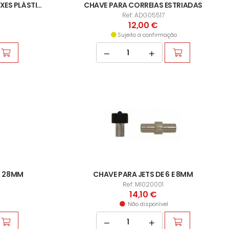
CHAVE PARA CAVILHAS ENCAIXES PLÁSTICOS "V"
CHAVE PARA CORREIAS ESTRIADAS
Ref: ADG05517
12,00 €
Sujeito a confirmação
S 28MM
CHAVE PARA JETS DE 6 E 8MM
Ref: MI020001
14,10 €
Não disponível