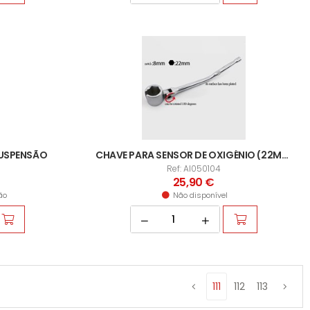
SUSPENSÃO
CHAVE PARA SENSOR DE OXIGÉNIO (22MM)
Ref: AI050104
25,90 €
ão
Não disponível
111
112
113