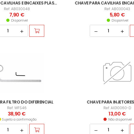
CHAVE PARA CAVILHAS E ENCAIXES PLÁSTICOS (EXP2)
Ref: AB030048
Ref: AB030043
7,90 €
5,80 €
Disponível
Disponível
RA FILTRO DO DIFERENCIAL
CHAVE PARA INJETORE
Ref: WFS46
Ref: AI010060-D
38,90 €
13,00 €
Sujeito a confirmação
Não disponível