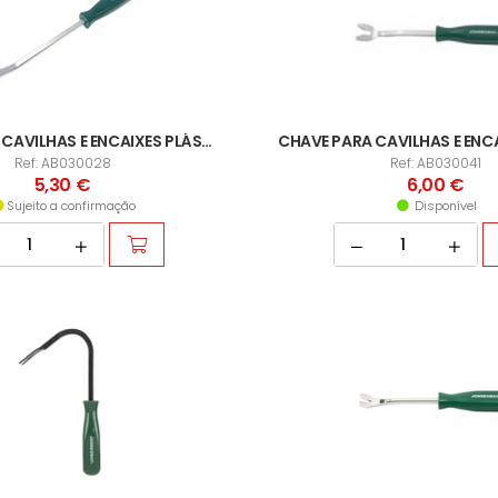
CHAVE PARA CAVILHAS E ENCAIXES PLÁSTICOS
Ref: AB030028
Ref: AB030041
5,30 €
6,00 €
Sujeito a confirmação
Disponível