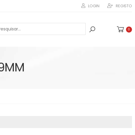
LOGIN
REGISTO
0
09MM