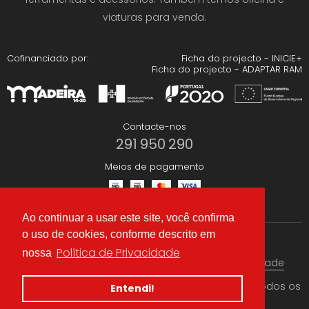
viaturas para venda.
Cofinanciado por:
Ficha do projecto - INICIE+
Ficha do projecto - ADAPTAR RAM
Contacte-nos
291 950 290
Meios de pagamento
Ao continuar a usar este site, você confirma
o uso de cookies, conforme descrito em
Redes Sociais
Política de Privacidade
nossa
Termos & condições
Política de Privacidade
© 2026 CAEA Importação Lda. Criado por
Alidata
. Todos os
Entendi!
direitos reservados