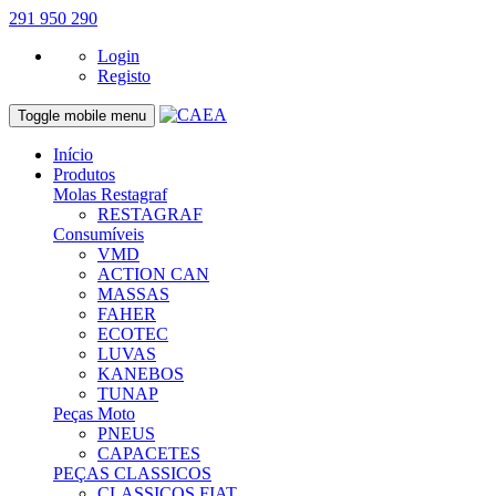
291 950 290
Login
Registo
Toggle mobile menu
Início
Produtos
Molas Restagraf
RESTAGRAF
Consumíveis
VMD
ACTION CAN
MASSAS
FAHER
ECOTEC
LUVAS
KANEBOS
TUNAP
Peças Moto
PNEUS
CAPACETES
PEÇAS CLASSICOS
CLASSICOS FIAT