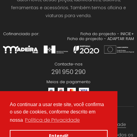
ferramentas e acessórios. Também temos oficina e
viaturas para venda.
Cofinanciado por:
Ficha do projecto - INICIE+
Ficha do projecto - ADAPTAR RAM
Contacte-nos
291 950 290
Meios de pagamento
Ao continuar a usar este site, você confirma
o uso de cookies, conforme descrito em
Redes Sociais
Política de Privacidade
nossa
Termos & condições
Política de Privacidade
© 2026 CAEA Importação Lda. Criado por
Alidata
. Todos os
Entendi!