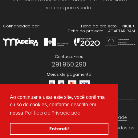
viaturas para venda.
Cofinanciado por:
Ficha do projecto - INICIE+
Ficha do projecto - ADAPTAR RAM
Contacte-nos
291 950 290
Meios de pagamento
Ao continuar a usar este site, você confirma
o uso de cookies, conforme descrito em
Redes Sociais
Política de Privacidade
nossa
Termos & condições
Política de Privacidade
© 2026 CAEA Importação Lda. Criado por
Alidata
. Todos os
Entendi!
direitos reservados