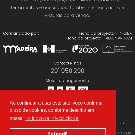
ferramentas e acessórios. Também temos oficina e
viaturas para venda.
Cofinanciado por:
Ficha do projecto - INICIE+
Ficha do projecto - ADAPTAR RAM
Contacte-nos
291 950 290
Meios de pagamento
Ao continuar a usar este site, você confirma
o uso de cookies, conforme descrito em
Redes Sociais
Política de Privacidade
nossa
Termos & condições
Política de Privacidade
© 2026 CAEA Importação Lda. Criado por
Alidata
. Todos os
Entendi!