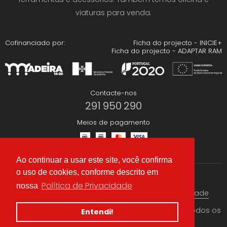
viaturas para venda.
Cofinanciado por:
Ficha do projecto - INICIE+
Ficha do projecto - ADAPTAR RAM
Contacte-nos
291 950 290
Meios de pagamento
Ao continuar a usar este site, você confirma
o uso de cookies, conforme descrito em
Redes Sociais
Política de Privacidade
nossa
Termos & condições
Política de Privacidade
© 2026 CAEA Importação Lda. Criado por
Alidata
. Todos os
Entendi!
direitos reservados