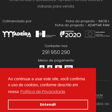
viaturas para venda.
Cofinanciado por:
Ficha do projecto - INICIE+
Ficha do projecto - ADAPTAR RAM
Contacte-nos
291 950 290
Meios de pagamento
Ao continuar a usar este site, você confirma
o uso de cookies, conforme descrito em
Redes Sociais
Política de Privacidade
nossa
Termos & condições
Política de Privacidade
© 2026 CAEA Importação Lda. Criado por
Alidata
. Todos os
Entendi!
direitos reservados