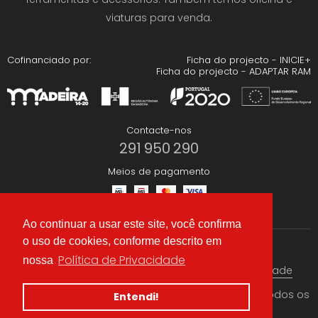
viaturas para venda.
Cofinanciado por:
Ficha do projecto - INICIE+
Ficha do projecto - ADAPTAR RAM
Contacte-nos
291 950 290
Meios de pagamento
Ao continuar a usar este site, você confirma
o uso de cookies, conforme descrito em
Redes Sociais
Política de Privacidade
nossa
Termos & condições
Política de Privacidade
© 2026 CAEA Importação Lda. Criado por
Alidata
. Todos os
Entendi!
direitos reservados