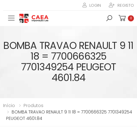
LOGIN
REGISTO
Toggle mobile menu
0
BOMBA TRAVAO RENAULT 9 11
18 = 7700666325
7701349254 PEUGEOT
4601.84
Início
Produtos
BOMBA TRAVAO RENAULT 9 11 18 = 7700666325 7701349254
PEUGEOT 4601.84