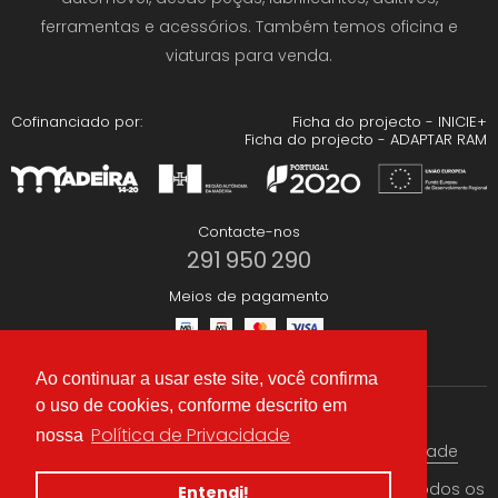
ferramentas e acessórios. Também temos oficina e
viaturas para venda.
Cofinanciado por:
Ficha do projecto - INICIE+
Ficha do projecto - ADAPTAR RAM
Contacte-nos
291 950 290
Meios de pagamento
Ao continuar a usar este site, você confirma
o uso de cookies, conforme descrito em
Redes Sociais
Política de Privacidade
nossa
Termos & condições
Política de Privacidade
© 2026 CAEA Importação Lda. Criado por
Alidata
. Todos os
Entendi!