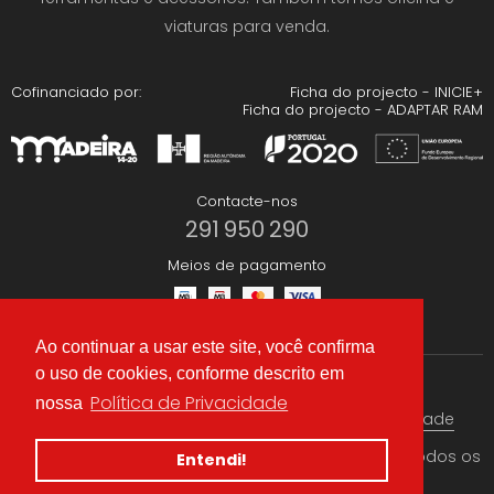
viaturas para venda.
Cofinanciado por:
Ficha do projecto - INICIE+
Ficha do projecto - ADAPTAR RAM
Contacte-nos
291 950 290
Meios de pagamento
Ao continuar a usar este site, você confirma
o uso de cookies, conforme descrito em
Redes Sociais
Política de Privacidade
nossa
Termos & condições
Política de Privacidade
© 2026 CAEA Importação Lda. Criado por
Alidata
. Todos os
Entendi!
direitos reservados